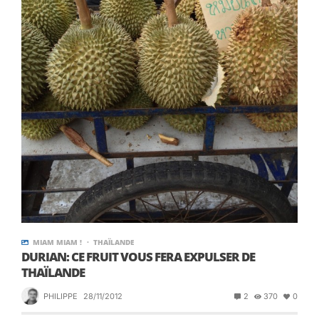
MIAM MIAM !
THAÏLANDE
DURIAN: CE FRUIT VOUS FERA EXPULSER DE
THAÏLANDE
PHILIPPE
28/11/2012
2
370
0