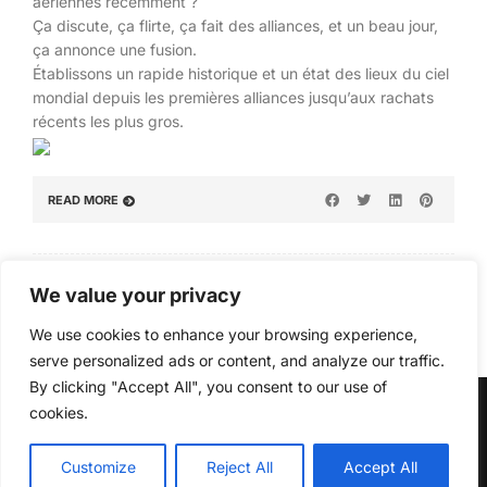
aériennes récemment ?
Ça discute, ça flirte, ça fait des alliances, et un beau jour,
ça annonce une fusion.
Établissons un rapide historique et un état des lieux du ciel
mondial depuis les premières alliances jusqu’aux rachats
récents les plus gros.
READ MORE
1
2
3
…
5
»
We value your privacy
We use cookies to enhance your browsing experience,
serve personalized ads or content, and analyze our traffic.
By clicking "Accept All", you consent to our use of
cookies.
© Copyright 2026, All Rights Reserved
↑ Back to top
Customize
Reject All
Accept All