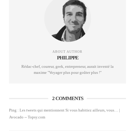
ABOUT AUTHOR
PHILIPPE
Rédac-chef, coureur, geek, entrepreneur, aurait inventé la
maxime "Voyager plus pour goûter plus !"
Grand comme une ligne de RER
On nage un peu entre les pubs (les liens vers les
guides pays sur Amazon sont également des liens
2 COMMENTS
pubs), mais c’est une chouette initiative quand même.
Ping :
Les tweets qui mentionnent Si vous habitiez ailleurs, vous… |
Avocado -- Topsy.com