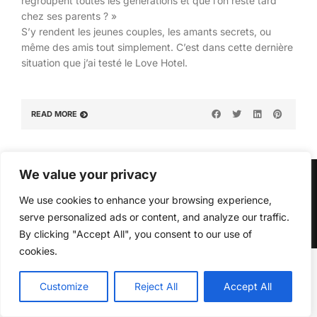
regroupent toutes les générations et que l’on reste tard
chez ses parents ? »
S’y rendent les jeunes couples, les amants secrets, ou
même des amis tout simplement. C’est dans cette dernière
situation que j’ai testé le Love Hotel.
READ MORE
We value your privacy
© Copyright 2026, All Rights Reserved
We use cookies to enhance your browsing experience,
↑ Back to top
serve personalized ads or content, and analyze our traffic.
By clicking "Accept All", you consent to our use of
cookies.
Customize
Reject All
Accept All