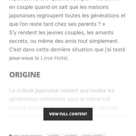
en couple quand on sait que les maisons
japonaises regroupent toutes les générations et
que l’on reste tard chez ses parents ? »
S’y rendent les jeunes couples, les amants
secrets, ou même des amis tout simplement.
C’est dans cette dernière situation que j’ai testé
pour vous
le Love Hotel.
ORIGINE
La culture japonaise voulant que toutes les
générations cohabitent sous le même toit
jusqu’à assez tard, il n’est pas facile pour les
VIEW FULL CONTENT
jeunes couples de trouver un moment d’intimité.
D’où ces hôtels où priment la confidentialité et
le confort, qu’on trouve dans les centres-ville.