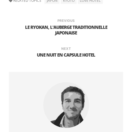
RELATED TOPICS
JAPON
KYOTO
LOVE HOTEL
L’homosexualité étant encore très marginale au
Japon, les couples homosexuels se voient la
PREVIOUS
plupart du temps refuser l’entrée.
LE RYOKAN, L'AUBERGE TRADITIONNELLE
La sophistication et les équipements de la
JAPONAISE
chambre (karaoké, fauteuil massant, écrans
géants ou en surnombre, …) en font une
NEXT
attraction à part entière, d’ou la dédramatisation
UNE NUIT EN CAPSULE HOTEL
totale de ce type d’établissements.
Les love hôtels n’ont absolument pas le côté
glauque d’
hôtels de passes
comme on peut
l’imaginer; déjà par l’excentricité des chambres,
mais aussi par la propreté irréprochable
(standards japonais, jamais de souci à se faire
de ce côté là). C’est coloré, visible, accessible,
sans complexe.