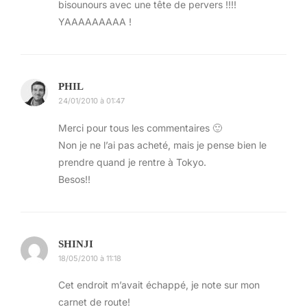
bisounours avec une tête de pervers !!!!
YAAAAAAAAA !
Odaiba – Oedo Onsen Odaiba
Alors Odabia c’est une ile artificielle au large de
Tokyo. Elle est reliée par le rainbow bridge, qui
PHIL
est très cool à traverser via la ligne de métro
24/01/2010 à 01:47
aérien.
Merci pour tous les commentaires 🙂
J’arrive à Odaiba et m’empresse de prendre des
Non je ne l’ai pas acheté, mais je pense bien le
photos de Tokyo éclairée.
prendre quand je rentre à Tokyo.
Besos!!
SHINJI
18/05/2010 à 11:18
Cet endroit m’avait échappé, je note sur mon
carnet de route!