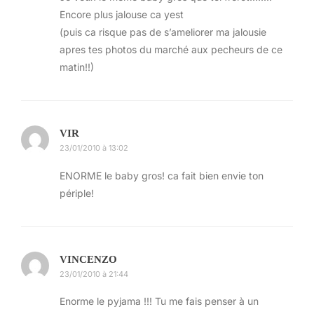
loufoques les uns que les autres (pour cause de
Encore plus jalouse ca yest
cadeaux, je ne peux en dire plus!).
(puis ca risque pas de s’ameliorer ma jalousie
apres tes photos du marché aux pecheurs de ce
matin!!)
VIR
23/01/2010 à 13:02
ENORME le baby gros! ca fait bien envie ton
périple!
VINCENZO
A peu de choses près les mêmes prix qu'en France
23/01/2010 à 21:44
Je continue un peu, puis vers 20h il est temps
Enorme le pyjama !!! Tu me fais penser à un
d’aller sur l’ile d’Odaiba.