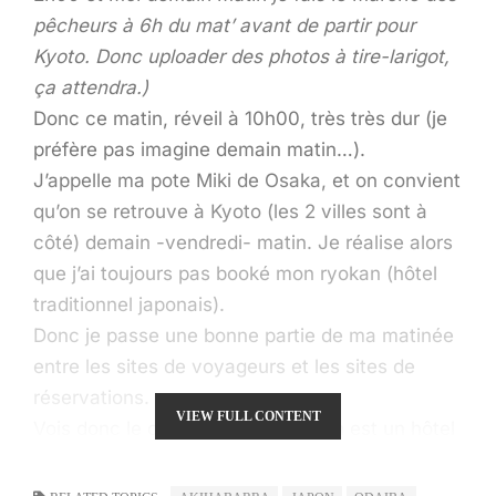
pêcheurs à 6h du mat’ avant de partir pour
Kyoto. Donc uploader des photos à tire-larigot,
ça attendra.)
Donc ce matin, réveil à 10h00, très très dur (je
préfère pas imagine demain matin…).
J’appelle ma pote Miki de Osaka, et on convient
qu’on se retrouve à Kyoto (les 2 villes sont à
côté) demain -vendredi- matin. Je réalise alors
que j’ai toujours pas booké mon ryokan (hôtel
traditionnel japonais).
Donc je passe une bonne partie de ma matinée
entre les sites de voyageurs et les sites de
réservations.
VIEW FULL CONTENT
Vois donc le casse-tête: un ryokan est un hôtel
traditionnel japonais. Donc qui n’a pas internet,
donc qui ne parle pas anglais. D’ou la difficulté