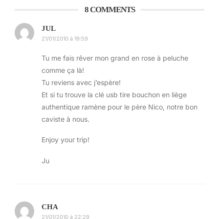
8 COMMENTS
JUL
21/01/2010 à 19:59
Tu me fais rêver mon grand en rose à peluche
comme ça là!
Avec des vrais gens connus dedans.
Tu reviens avec j’espère!
Mon bon pépé était parti pour me faire refaire
Et si tu trouve la clé usb tire bouchon en liège
un tour du quartier, je lui explique que j’ai déja
authentique ramène pour le père Nico, notre bon
vu, que je vais à Akihabarra le quartier du high
caviste à nous.
tech, me doutant bien que ça le brancherait pas
Enjoy your trip!
des masses. Mais j’ai proposé. Comme la
politesse traditionnelle japonaise empèche de
Ju
dire « non » directement, il s’excuse en
m’expliquant qu’il doit rentrer.
Mais en tout cas très cool le tour avec lui,
CHA
encore une rencontre au hasard qui s’avère
21/01/2010 à 22:29