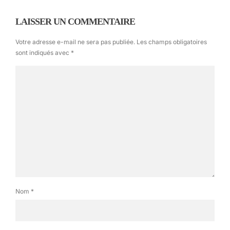
LAISSER UN COMMENTAIRE
Votre adresse e-mail ne sera pas publiée.
Les champs obligatoires
sont indiqués avec
*
Tokyo vue depuis l'ile d'Odaiba
Puis j’entre au Oedo Onsen Odaiba.
-Hein??
Ah oui, moi j’attends que ça depuis des heures
mais toi tu connais pas. Ben c’est un gros
complexe de onsen (bain chaud, le sauna
japonais) tout en un. Comme une mini-ville
couverte ou tu te ballades en peignoir. Comme
un parc d’attractions.
Nom
*
Alors d’abord tu rentres, tu paies l’entrée (1200
yens – 9 euros), et tu vas choisir ton
peignoir