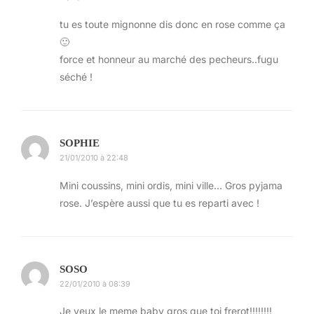
précieuse.
tu es toute mignonne dis donc en rose comme ça
🙂
Akihabarra – Le quartier high tech
force et honneur au marché des pecheurs..fugu
séché !
Hop un coup de métro (cette bonne JR line
gratuite avec le Japan Rail Pass) et me voilà
débarqué.
Fait froid fait faim, je me pose presque une
SOPHIE
21/01/2010 à 22:48
heure dans un café calme, histoire de retrouver
mes notes, refaire mon programme pour la fin
Mini coussins, mini ordis, mini ville… Gros pyjama
de la journée et les jours à venir. D’ici je décide
rose. J’espère aussi que tu es reparti avec !
qu’après j’irai sur l’île de Odaiba au onsen. J’en
parle après.
Bref donc je me remets en route, déambulant
SOSO
devant les étals des magasins de micro-PC
22/01/2010 à 08:39
portables, d’accessoires USB tous plus
Je veux le meme baby gros que toi frerot!!!!!!!!