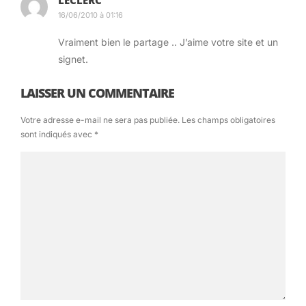
LECLERC
basées sur l’historique du vol. De quelle base de
16/06/2010 à 01:16
données ça vient? Va savoir… (Flightstats?).
Vraiment bien le partage .. J’aime votre site et un
signet.
LAISSER UN COMMENTAIRE
Votre adresse e-mail ne sera pas publiée.
Les champs obligatoires
sont indiqués avec
*