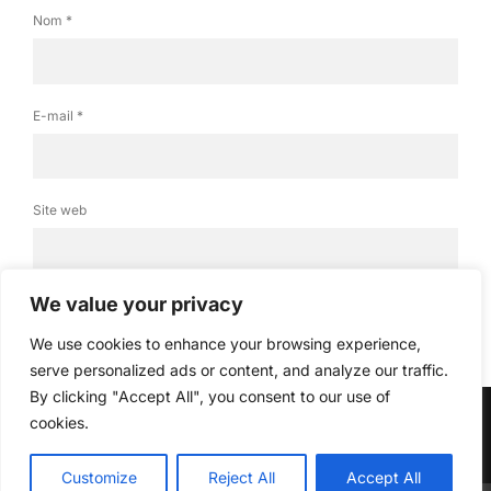
Nom
*
E-mail
*
TRIPWOLF
Site web
Tripwolf vous permet de récupérer et conserver
des guides de voyages pratiques pour
virtuellement toutes les destinations.
We value your privacy
Là encore, une petite pépite.
La dernière version contient toujours des guides
We use cookies to enhance your browsing experience,
gratuits, mais vous permet aussi d’acheter des
serve personalized ads or content, and analyze our traffic.
guides plus complets. Je n’ai pas essayé ces
By clicking "Accept All", you consent to our use of
cookies.
derniers.
© Copyright 2026, All Rights Reserved
↑ Back to top
Customize
Reject All
Accept All