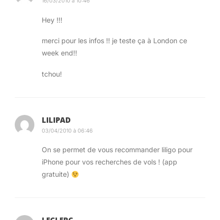
16/03/2010 à 10:46
vos différents numéros de vols, et pourquoi pas
vos hôtels. TripCase se charge alors de
Hey !!!
récupérer les dernières informations sur votre
merci pour les infos !! je teste ça à London ce
voyage. Vous pouvez aussi lui forwarder le mail
week end!!
de confirmation de votre compagnie aérienne,
tchou!
TripCase se chargera alors de récupérer tous
vos vols et/ou hotels. Pratique et efficace, ça a
marché pour tout sauf Croatian Airlines pour
moi.
LILIPAD
03/04/2010 à 06:46
Quelques heures avant votre vol, les terminaux
On se permet de vous recommander liligo pour
et portes d’embarquement sont mis à jour, ainsi
iPhone pour vos recherches de vols ! (app
que les potentiels retards de votre vol. Je me
gratuite)
suis même aperçu que l’appli vous donne une
heure approximative d’arrivée du vol (avant
même le départ!); données probablement