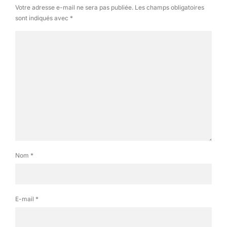
Votre adresse e-mail ne sera pas publiée.
Les champs obligatoires
sont indiqués avec
*
Une manif toutes les 2 minutes!
Voilà pour ce premier article en terres nippones.
Nom
*
E-mail
*