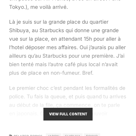
Tokyo.), me voilà arrivé.
Là je suis sur la grande place du quartier
Shibuya, au Starbucks qui donne une grande
vue sur la place, en attendant 15h pour aller à
l’hotel déposer mes affaires. Oui j’aurais pu aller
ailleurs qu’au Starbucks pour une première. J’ai
bien tenté mais l’autre café plus local n’avait
plus de place en non-fumeur. Bref.
Le premier choc c’est pendant les formalités de
police. Tu fais la queue, et puis quand tu arrives
au début de la file, ça commence, on te parle
en japonais. Ca fait drole de pas pouvoir
VIEW FULL CONTENT
répondre spontanément, mais en fin de compte
ils parlent tous vaguement anglais.