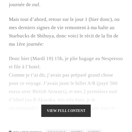
journée de ouf.
Mais tout d’abord, retour sur le jour 1 (hier donc), ou
mes derniers signes de vie remontent à ma halte au
Starbucks de Shibuya, donc voici le récit de la fin de
ma 1ère journée:
Donc hier (Mardi 19) 15h, je plie bagage au Nespresso
et file à l’hotel.
Comme je t’ai dit, j’avais pas préparé grand chose
pour ce voyage. J’avais juste le billet A/R (payé 560
euros avec Birtish Airways), et mes 2 premières nuit
d’hôtel (au
B Akasaka
, très très bien, je le
recommande). Sur (bon) conseil, je l’ai pris dans le
VIEW FULL CONTENT
quartier d’Akasaka.
Oui c’est bien beau, mais ça implique: