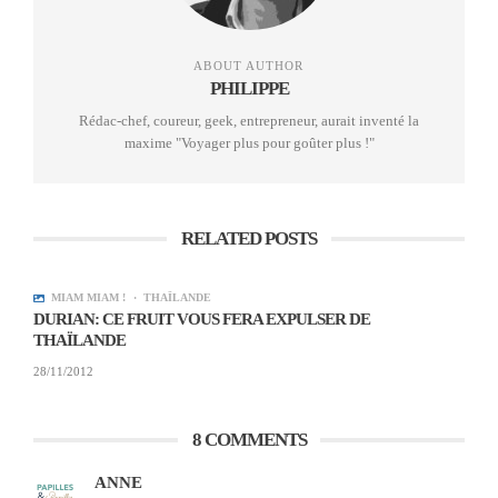
colombiana:
ABOUT AUTHOR
PHILIPPE
Rédac-chef, coureur, geek, entrepreneur, aurait inventé la
maxime "Voyager plus pour goûter plus !"
RELATED POSTS
MIAM MIAM !
THAÏLANDE
DURIAN: CE FRUIT VOUS FERA EXPULSER DE
THAÏLANDE
28/11/2012
Picada Colombiana
Ce sont des tomates, de la viande de porc, et des
8 COMMENTS
bananes. Délicieux également.
ANNE