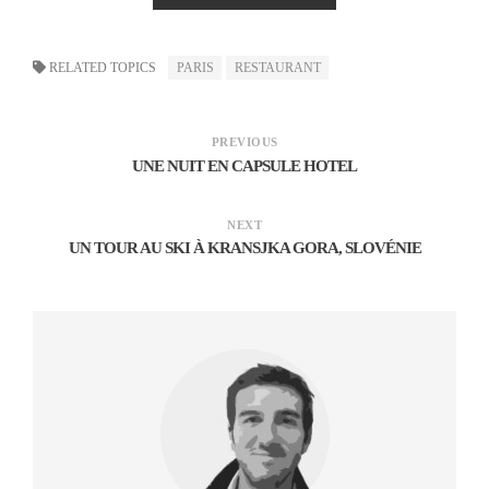
Arrive aussi un patacon pisado con queso y guiso.
RELATED TOPICS
PARIS
RESTAURANT
PREVIOUS
UNE NUIT EN CAPSULE HOTEL
NEXT
UN TOUR AU SKI À KRANSJKA GORA, SLOVÉNIE
Patacon pisado con queso y guiso
C’est en fait une banane verte frite écrasée avec du
fromage fondu.
Et tant qu’on y est, rejoint également la table la picada