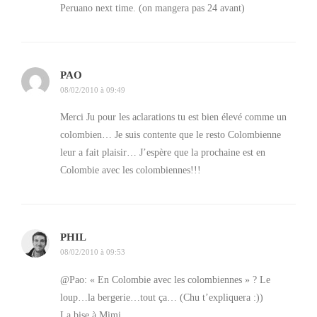
gargantuesque. C’était vraiment bon, au point de finir
Peruano next time. (on mangera pas 24 avant)
l’assiette. Comme tu le vois sur la photo, c’est plein de
choses différentes dans ton plat, tu peux mélanger des
saveurs (banane-oeuf par exemple), c’est magique.
PAO
08/02/2010 à 09:49
Entretemps, les aigles se sont posés sur la table,
j’avais oublié.
Merci Ju pour les aclarations tu est bien élevé comme un
colombien… Je suis contente que le resto Colombienne
leur a fait plaisir… J’espère que la prochaine est en
Colombie avec les colombiennes!!!
PHIL
08/02/2010 à 09:53
@Pao: « En Colombie avec les colombiennes » ? Le
loup…la bergerie…tout ça… (Chu t’expliquera :))
La bise à Mimi.