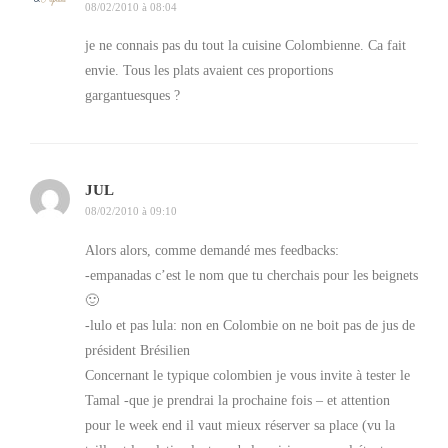
08/02/2010 à 08:04
On accompagne tout ça avec des jus de
lula
et de
jitomate de arbol
(litéralement « tomates d’arbres »).
je ne connais pas du tout la cuisine Colombienne. Ca fait
J’ai pas de photo, mais c’était délicieux.
envie. Tous les plats avaient ces proportions
gargantuesques ?
Passons maintenant aux choses sérieuses: la bandeja
paisa.
JUL
08/02/2010 à 09:10
Alors alors, comme demandé mes feedbacks:
-empanadas c’est le nom que tu cherchais pour les beignets
🙂
-lulo et pas lula: non en Colombie on ne boit pas de jus de
président Brésilien
Concernant le typique colombien je vous invite à tester le
Tamal -que je prendrai la prochaine fois – et attention
pour le week end il vaut mieux réserver sa place (vu la