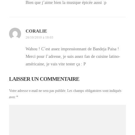
Bien que j’aime bien la musique épicée aussi :p
CORALIE
26/10/2010 à 18:03
Wahou ! C’est assez impressionnant de Bandeja Paisa !
Merci pour l’adresse, je suis assez fan de cuisine latino-
américaine, je vais vite tester ça : P
Salud!
LAISSER UN COMMENTAIRE
BILAN
Votre adresse e-mail ne sera pas publiée.
Les champs obligatoires sont indiqués
avec
*
Donc voilà, on s’est vraiment régalé, et ce dans une
ambiance très colombienne (on était presque les seuls
français).
Niveau prix, c’est pas si cher compte tenu des
quantités (compte 16 euros la bandeja par exemple).