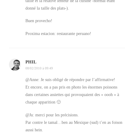
taille et la relative lenteur de la cuisine -normal étant
donné la taille des plats-).
Bandeja Paisa
Buen provecho!
Alors déja c’est tellement énorme qu’on a pris la
photo en hauteur pour que ça rentre. Tu vois le truc?
Proxima estacion: restaurante peruano!
Le site du Juanchito décrit la bandeja paisa comme
ceci:
PHIL
Plat composé de haricots rouge cuits à la manière
08/02/2010 à 09:49
colombienne en sauce avec de petits morceaux de
plantain, du riz, viande hachée de bœuf, poitrine de
@Anne: Je suis obligé de répondre par l’affirmative!
porc croustillante, saucisses colombiennes et banane
Et encore, on a pas pris en photo les énormes poissons
dans certaines assiettes qui provoquaient des « oooh » à
plantain jeune frit, avocat et œuf frit.
chaque apparition 🙂
Ben voilà, c’est ça.
@Ju: merci pour les précisions.
Ils oublient juste de préciser que même les aventuriers
Par contre le tamal…ben au Mexique (sud) t’en as foison
les plus coriaces ont du mal à finir tellement c’est
aussi hein.