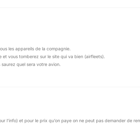
tous les appareils de la compagnie.
e et vous tomberez sur le site qui va bien (airfleets).
 saurez quel sera votre avion.
isir entre AUDIO et VIDEO. Lorsque tu rentres dans vid
 comporte une suite de films qui avancent, que tu regar
t. Mais de toute façon, rassure-toi, tu n’auras pas ce pr
s et chercheras une autre source de distraction pour l
h The Golden Gun
(un James Bond) sur l’écran de mon
 pour l’info) et pour le prix qu’on paye on ne peut pas demander de 
’iPhone que sur l’écran du siège devant moi, ça y est tu 