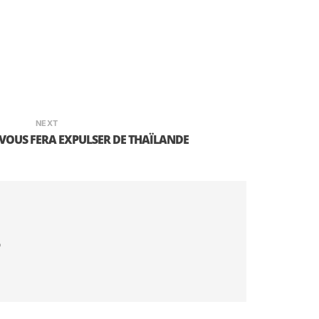
 spécial ici, tout était parfait et clair, de
mpagnie m’indiquant une modification des
NEXT
 VOUS FERA EXPULSER DE THAÏLANDE
"
eh bien c’était tout à fait fondé.
tiquement agréables et disponibles du