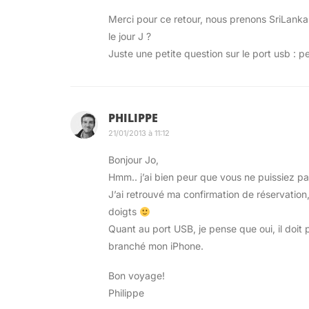
Merci pour ce retour, nous prenons SriLanka
L’écran est de (très?) mauvaise qualité, ça 
le jour J ?
Juste une petite question sur le port usb : p
Une fois le décollage passé et le système d
magiquement améliorée par rapport au pre
PHILIPPE
21/01/2013 à 11:12
Bonjour Jo,
Hmm.. j’ai bien peur que vous ne puissiez pa
J’ai retrouvé ma confirmation de réservation
doigts
Quant au port USB, je pense que oui, il doit
branché mon iPhone.
Bon voyage!
Philippe