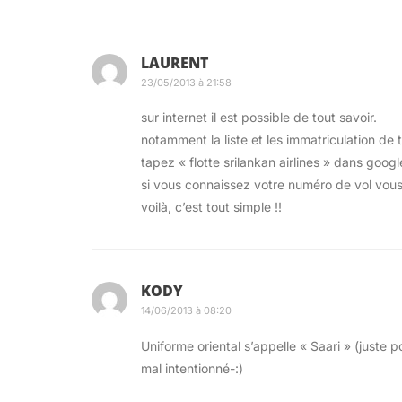
LAURENT
23/05/2013 à 21:58
sur internet il est possible de tout savoir.
notamment la liste et les immatriculation de 
tapez « flotte srilankan airlines » dans googl
si vous connaissez votre numéro de vol vous
Hello 1990 !
voilà, c’est tout simple !!
Un menu assez rébarbatif te permet de cho
de chaines, c’est à dire que chaque chaine
un film, mieux vaut le suivre depuis le débu
KODY
médiocre qu’après 5 minutes tu abandonnera
14/06/2013 à 08:20
Personnellement, j’ai regardé
The Man Wit
Uniforme oriental s’appelle « Saari » (juste
regarder un film sur l’écran minuscule de l
mal intentionné-:)
du siège…)
.