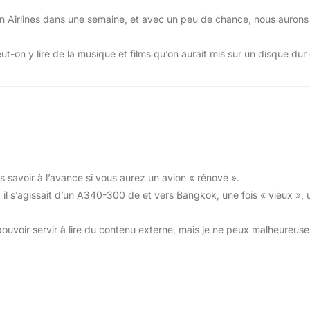
n Airlines dans une semaine, et avec un peu de chance, nous aurons 
sent le vieux.
eut-on y lire de la musique et films qu’on aurait mis sur un disque dur
e divertissement mis en route, le drame se confirme, la 
mier contact.
s savoir à l’avance si vous aurez un avion « rénové ».
, il s’agissait d’un A340-300 de et vers Bangkok, une fois « vieux », 
 pouvoir servir à lire du contenu externe, mais je ne peux malheureu