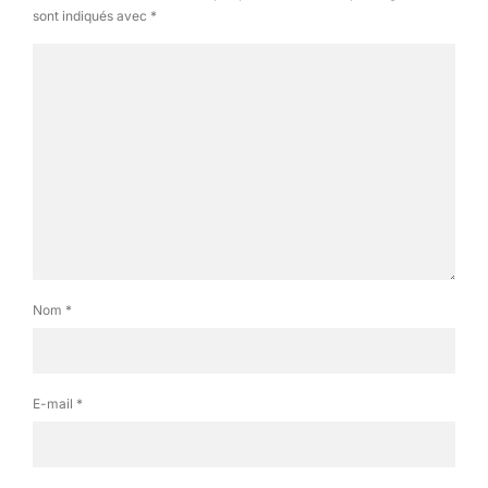
sont indiqués avec
*
Puis on a creusé dans la tête de poisson
Nom
*
E-mail
*
Ca ç’en est une autre de tête de poisson, plutôt