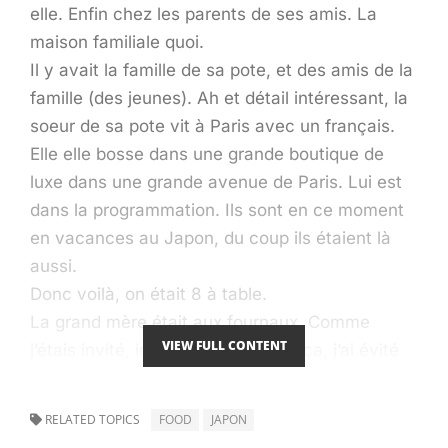
elle. Enfin chez les parents de ses amis. La
maison familiale quoi.
Il y avait la famille de sa pote, et des amis de la
famille (des jeunes). Ah et détail intéressant, la
soeur de sa pote vit à Paris avec un français.
Elle elle bosse dans une grande boutique de
luxe dans une grande avenue de Paris. Lui est
dans la programmation. Ils sont en ce moment
en vacances au Japon, du coup ils étaient là
aussi.
Donc voilà, on était 8 à table.
La grand mère était aux fournaux. Comme
VIEW FULL CONTENT
j’étais invité, inconnu tout ça tout ça, j’ai évité
de les mitrailler de photos. Donc, lecteur, tu les
imagines et ça ira bien.
RELATED TOPICS
FOOD
JAPON