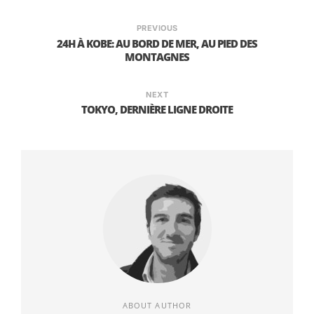
La Table
PREVIOUS
24H À KOBE: AU BORD DE MER, AU PIED DES
Donc une très belle table.
MONTAGNES
On retrouve le pot de baguettes au milieu (tu es
prié de prendre une paire qui matche, c’est
NEXT
mieux).
TOKYO, DERNIÈRE LIGNE DROITE
Ah et en haut à droite on avait un vin rouge de
ouf. Qui vient du Mont Fuji. Incroyable. Je sais
pas le décrire, mais moi qui suis pas fan du
rouge, j’était sous le charme.
Champignons Farcis
Mon assiette
ABOUT AUTHOR