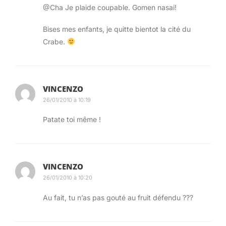
@Cha Je plaide coupable. Gomen nasai!
Bises mes enfants, je quitte bientot la cité du
Crabe.
Alors là mes enfants, c’était pas du sashimi de
fillette.
VINCENZO
Ensuite on a attaqué la baleine
26/01/2010 à 10:19
Patate toi même !
VINCENZO
26/01/2010 à 10:20
Au fait, tu n’as pas gouté au fruit défendu ???