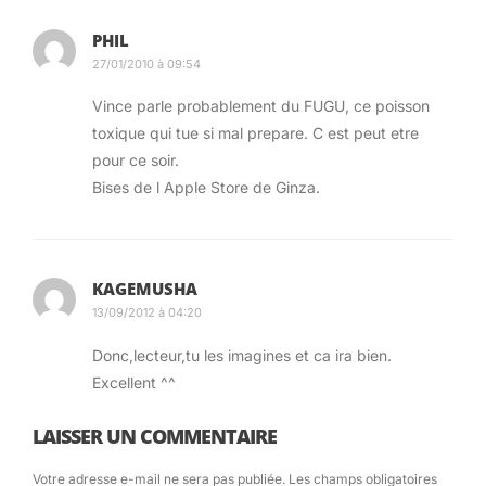
PHIL
Ca ressemble à de la viande, ça a le gout de la
27/01/2010 à 09:54
viande, mais c’est de la baleine. (Et c’est pas
Vince parle probablement du FUGU, ce poisson
demain que tu vas en manger, alors t’as qu’à
toxique qui tue si mal prepare. C est peut etre
me croire sur parole)
pour ce soir.
Bises de l Apple Store de Ginza.
On n’oublie pas la soupe de poisson
KAGEMUSHA
13/09/2012 à 04:20
Donc,lecteur,tu les imagines et ca ira bien.
Excellent ^^
LAISSER UN COMMENTAIRE
Votre adresse e-mail ne sera pas publiée.
Les champs obligatoires