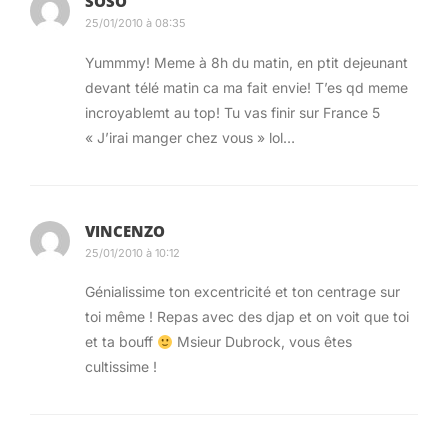
SOSO
25/01/2010 à 08:35
Yummmy! Meme à 8h du matin, en ptit dejeunant
devant télé matin ca ma fait envie! T’es qd meme
incroyablemt au top! Tu vas finir sur France 5
« J’irai manger chez vous » lol…
VINCENZO
25/01/2010 à 10:12
Génialissime ton excentricité et ton centrage sur
toi même ! Repas avec des djap et on voit que toi
et ta bouff
Msieur Dubrock, vous êtes
cultissime !