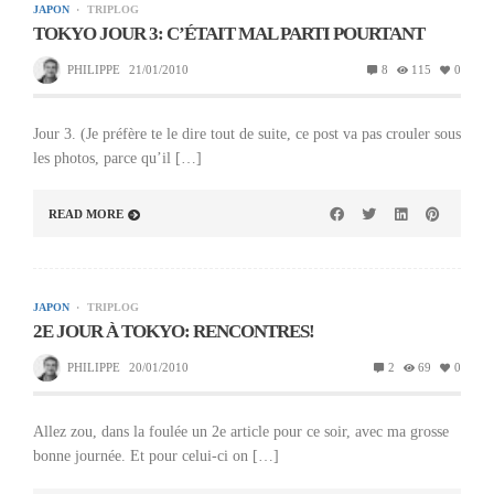
JAPON
TRIPLOG
TOKYO JOUR 3: C’ÉTAIT MAL PARTI POURTANT
PHILIPPE
21/01/2010
8
115
0
Jour 3. (Je préfère te le dire tout de suite, ce post va pas crouler sous
les photos, parce qu’il […]
READ MORE
JAPON
TRIPLOG
2E JOUR À TOKYO: RENCONTRES!
PHILIPPE
20/01/2010
2
69
0
Allez zou, dans la foulée un 2e article pour ce soir, avec ma grosse
bonne journée. Et pour celui-ci on […]