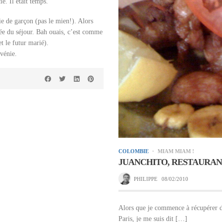
e. Il était temps.
ie de garçon (pas le mien!). Alors
rée du séjour. Bah ouais, c’est comme
et le futur marié).
vénie.
COLOMBIE
MIAM MIAM !
JUANCHITO, RESTAURAN
PHILIPPE
08/02/2010
Alors que je commence à récupérer de
Paris, je me suis dit […]