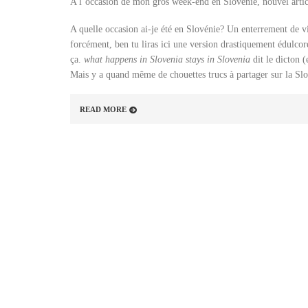
A l’occasion de mon gros week-end en Slovénie, nouvel articl
A quelle occasion ai-je été en Slovénie? Un enterrement de v
forcément, ben tu liras ici une version drastiquement édulco
ça.
what happens in Slovenia stays in Slovenia
dit le dicton (
Mais y a quand même de chouettes trucs à partager sur la Slo
READ MORE