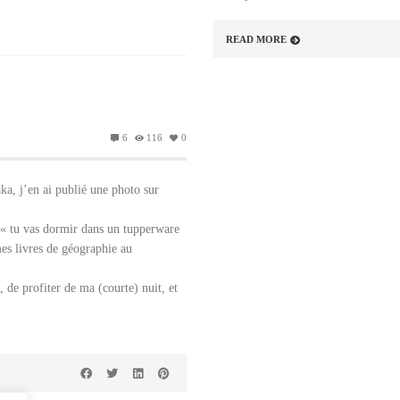
READ MORE
6
116
0
ka, j’en ai publié une photo sur
, « tu vas dormir dans un tupperware
mes livres de géographie au
 de profiter de ma (courte) nuit, et