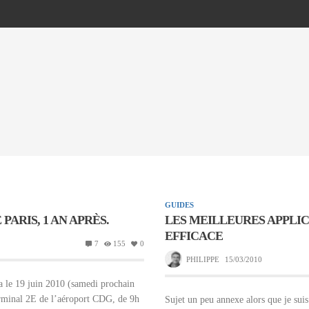
GUIDES
ARIS, 1 AN APRÈS.
LES MEILLEURES APPLI
EFFICACE
7
155
0
PHILIPPE
15/03/2010
a le 19 juin 2010 (samedi prochain
erminal 2E de l’aéroport CDG, de 9h
Sujet un peu annexe alors que je sui